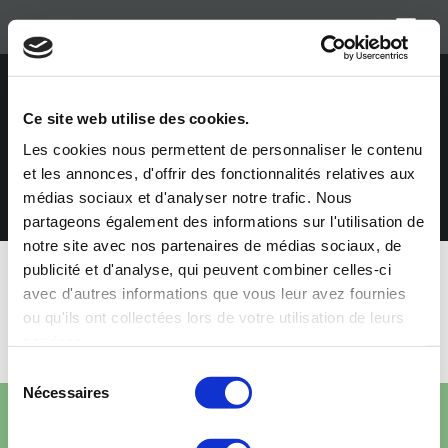
Aller
Agence éditoriale
au
contenu
Ce site web utilise des cookies.
Les cookies nous permettent de personnaliser le contenu
et les annonces, d'offrir des fonctionnalités relatives aux
médias sociaux et d'analyser notre trafic. Nous
partageons également des informations sur l'utilisation de
notre site avec nos partenaires de médias sociaux, de
publicité et d'analyse, qui peuvent combiner celles-ci
avec d'autres informations que vous leur avez fournies
ou qu'ils ont collectées lors de votre utilisation de leurs
Couverture : Les animaux disparus
services.
Sélection
Nécessaires
du
consentement
© 2026 MATIVOX agence éditoriale. Créé avec