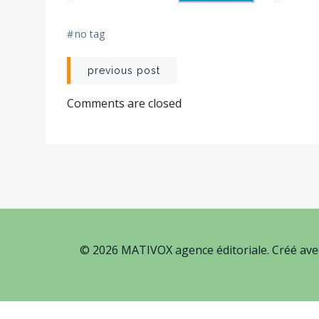
#
no tag
Post
previous post
navigation
Comments are closed
© 2026 MATIVOX agence éditoriale. Créé av