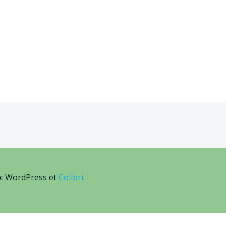
ec WordPress et
Colibri
.