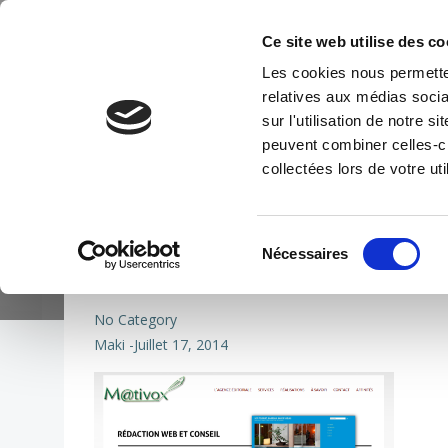
Aller
au
Ce site web utilise des co
contenu
Les cookies nous permetten
Agence éditoriale
relatives aux médias socia
sur l'utilisation de notre 
peuvent combiner celles-ci
collectées lors de votre uti
Sélection
Nécessaires
du
consentement
No Category
Maki
-
Juillet 17, 2014